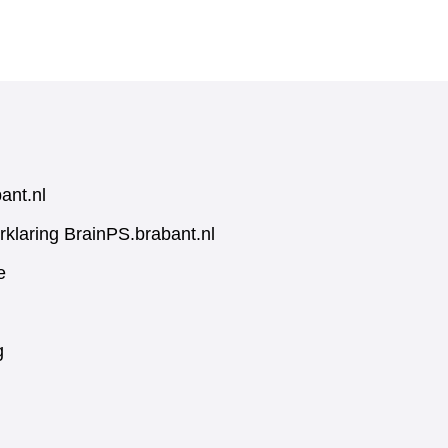
ant.nl
rklaring BrainPS.brabant.nl
e
g