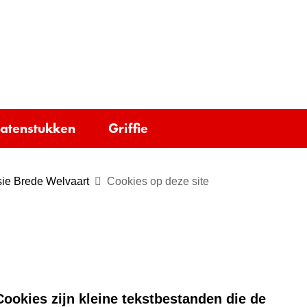
Ga
naar
e)
de
inhoud
tatenstukken
Griffie
sie Brede Welvaart
Cookies op deze site
ookies zijn kleine tekstbestanden die de