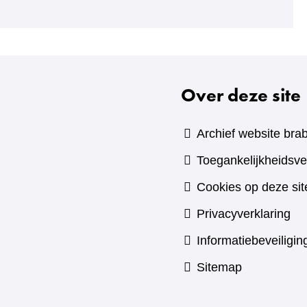
naar
een
andere
website)
Over deze site
Archief website brab
Toegankelijkheidsve
Cookies op deze sit
Privacyverklaring
Informatiebeveiligin
Sitemap