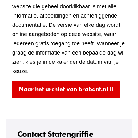
een
website die geheel doorklikbaar is met alle
andere
informatie, afbeeldingen en achterliggende
website)
documentatie. De versie van elke dag wordt
online aangeboden op deze website, waar
iedereen gratis toegang toe heeft. Wanneer je
graag de informatie van een bepaalde dag wil
zien, kies je in de kalender de datum van je
keuze.
(verwijst
Naar het archief van brabant.nl
naar
een
andere
website)
Contact Statengriffie