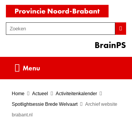
Ga
(naar
naar
homepag
de
Zoeken
Z
Zoek
inhoud
o
BrainPS
e
k
e
Uitklappen
Menu
n
Home
Actueel
Activiteitenkalender
Spotlightsessie Brede Welvaart
Archief website
brabant.nl