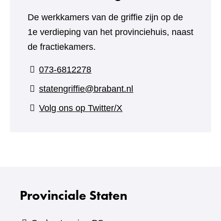
De werkkamers van de griffie zijn op de
1e verdieping van het provinciehuis, naast
de fractiekamers.
073-6812278
statengriffie@brabant.nl
(verwijst
Volg ons op Twitter/X
naar
een
andere
website)
Provinciale Staten