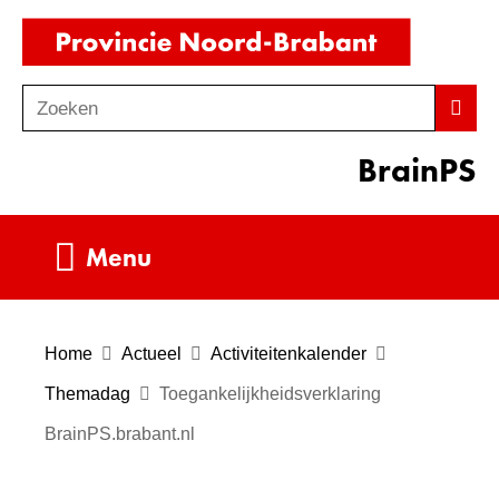
Ga
(naar
naar
homepag
de
Zoeken
Z
Zoek
inhoud
o
BrainPS
e
k
e
Uitklappen
Menu
n
Home
Actueel
Activiteitenkalender
Themadag
Toegankelijkheidsverklaring
BrainPS.brabant.nl