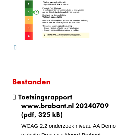
(verw
andere
naar
website)
een
ande
webs
Bestanden
Toetsingsrapport
www.brabant.nl 20240709
(pdf, 325 kB)
WCAG 2.2 onderzoek niveau AA Demo