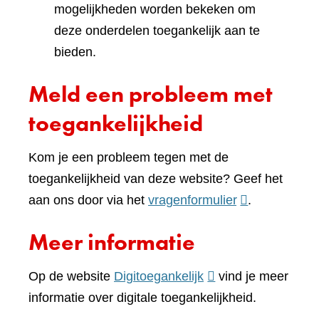
mogelijkheden worden bekeken om
deze onderdelen toegankelijk aan te
bieden.
Meld een probleem met
toegankelijkheid
Kom je een probleem tegen met de
toegankelijkheid van deze website? Geef het
(verwijst
aan ons door via het
vragenformulier
.
naar
Meer informatie
een
andere
(verwijst
Op de website
Digitoegankelijk
vind je meer
website)
naar
informatie over digitale toegankelijkheid.
een