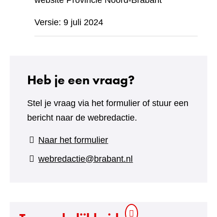
website Provincie Noord-Brabant
Versie: 9 juli 2024
Heb je een vraag?
Stel je vraag via het formulier of stuur een
bericht naar de webredactie.
(verwijst
Naar het formulier
naar
webredactie@brabant.nl
een
andere
website)