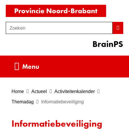
Ga
(naar
naar
homepag
de
Zoeken
Z
Zoek
inhoud
o
BrainPS
e
k
e
Uitklappen
Menu
n
Home
Actueel
Activiteitenkalender
Themadag
Informatiebeveiliging
Informatiebeveiliging