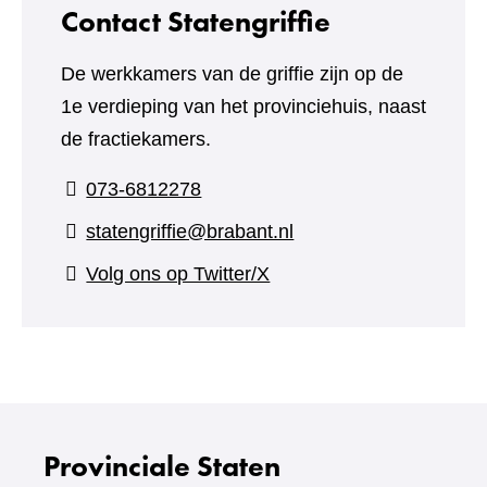
Contact Statengriffie
De werkkamers van de griffie zijn op de
1e verdieping van het provinciehuis, naast
de fractiekamers.
073-6812278
statengriffie@brabant.nl
(verwijst
Volg ons op Twitter/X
naar
een
andere
website)
Provinciale Staten