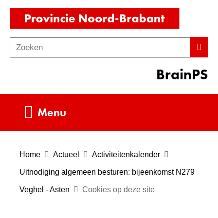
Ga
(naar
naar
homepag
de
Zoeken
Z
Zoek
inhoud
o
BrainPS
e
k
e
Uitklappen
Menu
n
Home
Actueel
Activiteitenkalender
Uitnodiging algemeen besturen: bijeenkomst N279
Veghel - Asten
Cookies op deze site