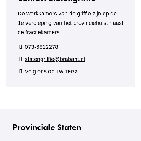
De werkkamers van de griffie zijn op de
1e verdieping van het provinciehuis, naast
de fractiekamers.
073-6812278
statengriffie@brabant.nl
(verwijst
Volg ons op Twitter/X
naar
een
andere
website)
Provinciale Staten