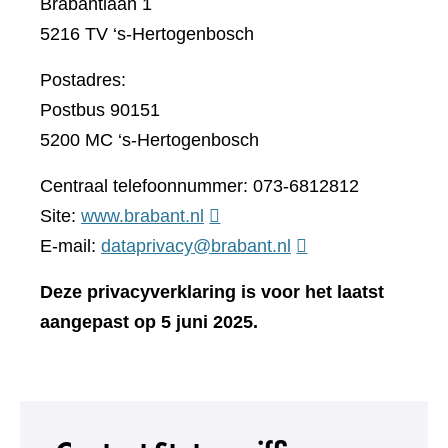
Brabantlaan 1
5216 TV ‘s-Hertogenbosch
Postadres:
Postbus 90151
5200 MC ‘s-Hertogenbosch
Centraal telefoonnummer: 073-6812812
(verwijst
Site:
www.brabant.nl
naar
E-mail:
dataprivacy@brabant.nl
een
Deze privacyverklaring is voor het laatst
andere
aangepast op 5 juni 2025.
website)