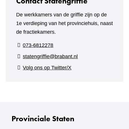
Contact Statengriffie
De werkkamers van de griffie zijn op de
1e verdieping van het provinciehuis, naast
de fractiekamers.
073-6812278
statengriffie@brabant.nl
(verwijst
Volg ons op Twitter/X
naar
een
andere
website)
Provinciale Staten