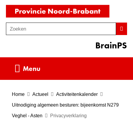
Ga
(naar
naar
homepag
de
Zoeken
Z
Zoek
inhoud
o
BrainPS
e
k
e
Uitklappen
Menu
n
Home
Actueel
Activiteitenkalender
Uitnodiging algemeen besturen: bijeenkomst N279
Veghel - Asten
Privacyverklaring