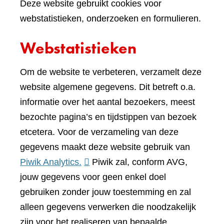
Deze website gebruikt cookies voor
webstatistieken, onderzoeken en formulieren.
Webstatistieken
Om de website te verbeteren, verzamelt deze
website algemene gegevens. Dit betreft o.a.
informatie over het aantal bezoekers, meest
bezochte pagina’s en tijdstippen van bezoek
etcetera. Voor de verzameling van deze
gegevens maakt deze website gebruik van
(verwijst
Piwik Analytics.
Piwik zal, conform AVG,
naar
jouw gegevens voor geen enkel doel
een
gebruiken zonder jouw toestemming en zal
andere
alleen gegevens verwerken die noodzakelijk
website)
zijn voor het realiseren van bepaalde