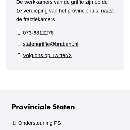
De werkkamers van de griffie zijn op de
1e verdieping van het provinciehuis, naast
de fractiekamers.
073-6812278
statengriffie@brabant.nl
(verwijst
Volg ons op Twitter/X
naar
een
andere
website)
Provinciale Staten
Ondersteuning PS