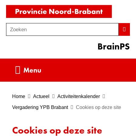
Ga
(naar
naar
homepag
de
Zoeken
Z
Zoek
inhoud
o
BrainPS
e
k
e
Uitklappen
Menu
n
Home
Actueel
Activiteitenkalender
Vergadering YPB Brabant
Cookies op deze site
Cookies op deze site