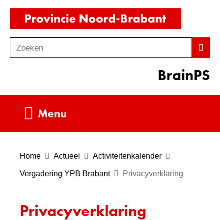
Ga
(naar
naar
homepag
de
Zoeken
Z
Zoek
inhoud
o
BrainPS
e
k
e
Uitklappen
Menu
n
Home
Actueel
Activiteitenkalender
Vergadering YPB Brabant
Privacyverklaring
Privacyverklaring