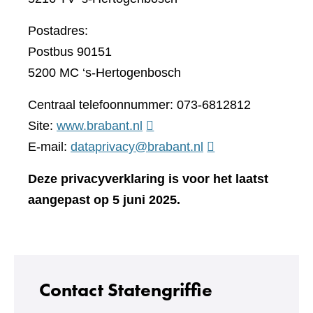
Postadres:
Postbus 90151
5200 MC ‘s-Hertogenbosch
Centraal telefoonnummer: 073-6812812
(verwijst
Site:
www.brabant.nl
naar
E-mail:
dataprivacy@brabant.nl
een
Deze privacyverklaring is voor het laatst
andere
aangepast op 5 juni 2025.
website)
Contact Statengriffie