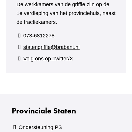
De werkkamers van de griffie zijn op de
1e verdieping van het provinciehuis, naast
de fractiekamers.
073-6812278
statengriffie@brabant.nl
(verwijst
Volg ons op Twitter/X
naar
een
andere
website)
Provinciale Staten
Ondersteuning PS