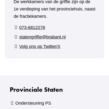
De werkkamers van de griffie zijn op de
1e verdieping van het provinciehuis, naast
de fractiekamers.
073-6812278
statengriffie@brabant.nl
(verwijst
Volg ons op Twitter/X
naar
een
andere
website)
Provinciale Staten
Ondersteuning PS