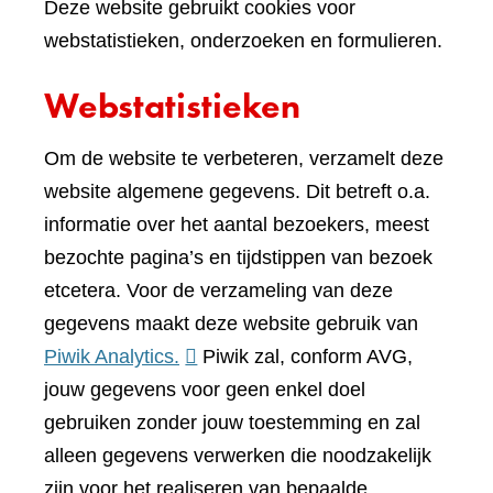
Deze website gebruikt cookies voor
webstatistieken, onderzoeken en formulieren.
Webstatistieken
Om de website te verbeteren, verzamelt deze
website algemene gegevens. Dit betreft o.a.
informatie over het aantal bezoekers, meest
bezochte pagina’s en tijdstippen van bezoek
etcetera. Voor de verzameling van deze
gegevens maakt deze website gebruik van
(verwijst
Piwik Analytics.
Piwik zal, conform AVG,
naar
jouw gegevens voor geen enkel doel
een
gebruiken zonder jouw toestemming en zal
andere
alleen gegevens verwerken die noodzakelijk
website)
zijn voor het realiseren van bepaalde