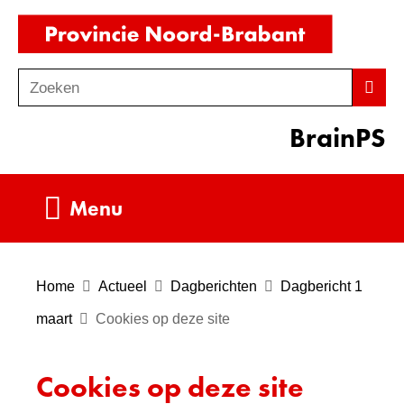
Ga
(naar
naar
homepag
de
Zoeken
Z
Zoek
inhoud
o
BrainPS
e
k
e
Uitklappen
Menu
n
Home
Actueel
Dagberichten
Dagbericht 1
maart
Cookies op deze site
Cookies op deze site