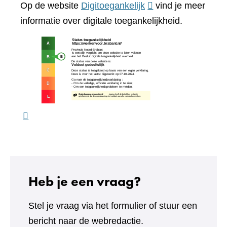
(verwijst
Op de website
Digitoegankelijk
vind je meer
website)
naar
informatie over digitale toegankelijkheid.
een
(verw
andere
naar
website)
een
ande
webs
Heb je een vraag?
Stel je vraag via het formulier of stuur een
bericht naar de webredactie.