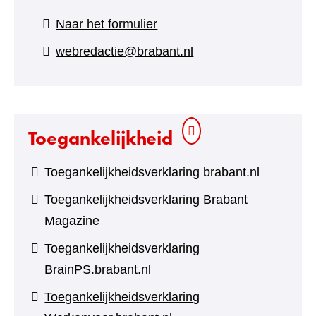
(verwijst
Naar het formulier
naar
webredactie@brabant.nl
een
andere
website)
Toegankelijkheid
Toegankelijkheidsverklaring brabant.nl
Toegankelijkheidsverklaring Brabant
Magazine
Toegankelijkheidsverklaring
BrainPS.brabant.nl
Toegankelijkheidsverklaring