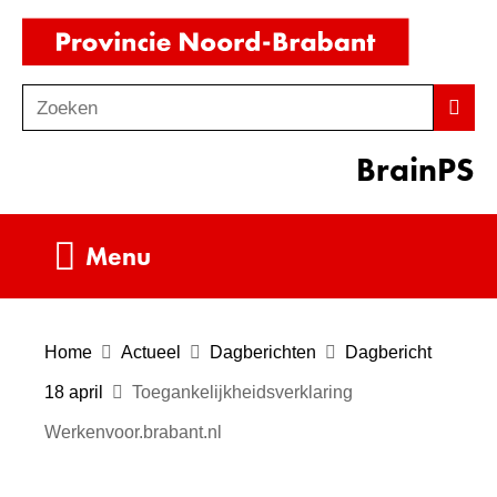
Ga
(naar
naar
homepag
de
Zoeken
Z
Zoek
inhoud
o
BrainPS
e
k
e
Uitklappen
Menu
n
Home
Actueel
Dagberichten
Dagbericht
18 april
Toegankelijkheidsverklaring
Werkenvoor.brabant.nl