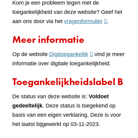
Kom je een probleem tegen met de
toegankelijkheid van deze website? Geef het
(verwijst
aan ons door via het
vragenformulier
.
naar
Meer informatie
een
andere
(verwijst
Op de website
Digitoegankelijk
vind je meer
website)
naar
informatie over digitale toegankelijkheid.
een
Toegankelijkheidslabel B
andere
website)
De status van deze website is:
Voldoet
gedeeltelijk
. Deze status is toegekend op
basis van een eigen verklaring. Deze is voor
het laatst bijgewerkt op 03-11-2023.