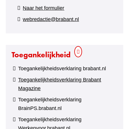
(verwijst
Naar het formulier
naar
webredactie@brabant.nl
een
andere
website)
Toegankelijkheid
Toegankelijkheidsverklaring brabant.nl
Toegankelijkheidsverklaring Brabant
Magazine
Toegankelijkheidsverklaring
BrainPS.brabant.nl
Toegankelijkheidsverklaring
Werkenvoor.brabant.nl