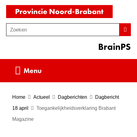
Ga
(naar
naar
homepag
de
Zoeken
Z
Zoek
inhoud
o
BrainPS
e
k
e
Uitklappen
Menu
n
Home
Actueel
Dagberichten
Dagbericht
18 april
Toegankelijkheidsverklaring Brabant
Magazine