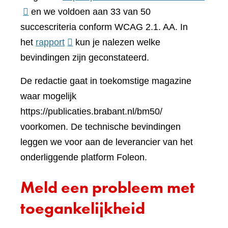
naar
en we voldoen aan 33 van 50
een
succescriteria conform WCAG 2.1. AA. In
(verwijst
ander
het
rapport
kun je nalezen welke
naar
websi
bevindingen zijn geconstateerd.
een
De redactie gaat in toekomstige magazine
andere
waar mogelijk
website)
https://publicaties.brabant.nl/bm50/
voorkomen. De technische bevindingen
leggen we voor aan de leverancier van het
onderliggende platform Foleon.
Meld een probleem met
toegankelijkheid