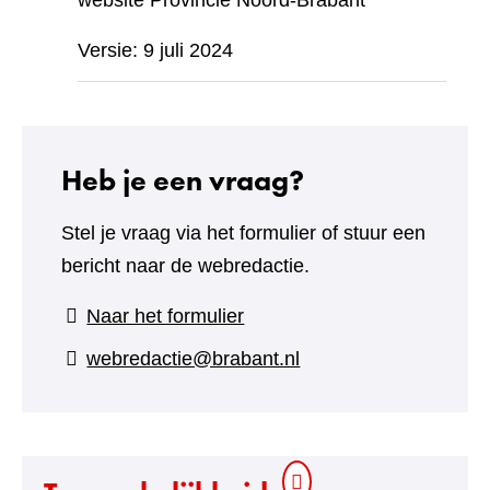
website Provincie Noord-Brabant
Versie: 9 juli 2024
Heb je een vraag?
Stel je vraag via het formulier of stuur een
bericht naar de webredactie.
(verwijst
Naar het formulier
naar
webredactie@brabant.nl
een
andere
website)