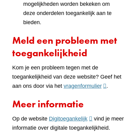
mogelijkheden worden bekeken om
deze onderdelen toegankelijk aan te
bieden.
Meld een probleem met
toegankelijkheid
Kom je een probleem tegen met de
toegankelijkheid van deze website? Geef het
(verwijst
aan ons door via het
vragenformulier
.
naar
Meer informatie
een
andere
(verwijst
Op de website
Digitoegankelijk
vind je meer
website)
naar
informatie over digitale toegankelijkheid.
een