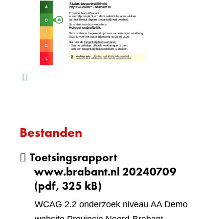
(verw
andere
naar
website)
een
ande
webs
Bestanden
Toetsingsrapport
www.brabant.nl 20240709
(pdf, 325 kB)
WCAG 2.2 onderzoek niveau AA Demo