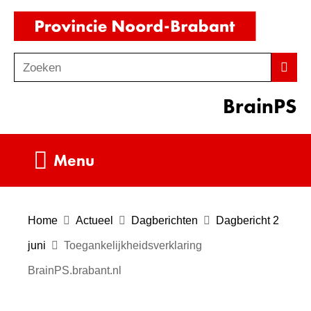
Ga
(naar
naar
homepag
de
Zoeken
Z
Zoek
inhoud
o
BrainPS
e
k
e
Uitklappen
Menu
n
Home
Actueel
Dagberichten
Dagbericht 2
juni
Toegankelijkheidsverklaring
BrainPS.brabant.nl