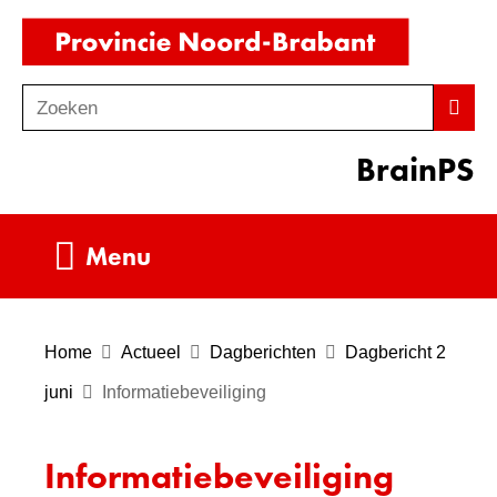
Ga
(naar
naar
homepag
de
Zoeken
Z
Zoek
inhoud
o
BrainPS
e
k
e
Uitklappen
Menu
n
Home
Actueel
Dagberichten
Dagbericht 2
juni
Informatiebeveiliging
Informatiebeveiliging