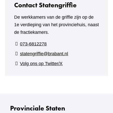
Contact Statengriffie
De werkkamers van de griffie zijn op de
1e verdieping van het provinciehuis, naast
de fractiekamers.
073-6812278
statengriffie@brabant.nl
(verwijst
Volg ons op Twitter/X
naar
een
andere
website)
Provinciale Staten