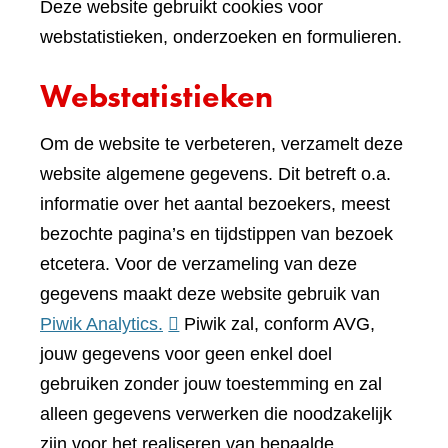
Deze website gebruikt cookies voor
webstatistieken, onderzoeken en formulieren.
Webstatistieken
Om de website te verbeteren, verzamelt deze
website algemene gegevens. Dit betreft o.a.
informatie over het aantal bezoekers, meest
bezochte pagina’s en tijdstippen van bezoek
etcetera. Voor de verzameling van deze
gegevens maakt deze website gebruik van
(verwijst
Piwik Analytics.
Piwik zal, conform AVG,
naar
jouw gegevens voor geen enkel doel
een
gebruiken zonder jouw toestemming en zal
andere
alleen gegevens verwerken die noodzakelijk
website)
zijn voor het realiseren van bepaalde