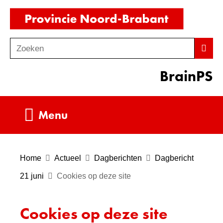
Ga
(naar
naar
homepag
de
Zoeken
Z
Zoek
inhoud
o
BrainPS
e
k
e
Uitklappen
Menu
n
Home
Actueel
Dagberichten
Dagbericht
21 juni
Cookies op deze site
Cookies op deze site