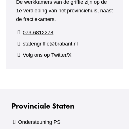
De werkkamers van de griffie zijn op de
1e verdieping van het provinciehuis, naast
de fractiekamers.
073-6812278
statengriffie@brabant.nl
(verwijst
Volg ons op Twitter/X
naar
een
andere
website)
Provinciale Staten
Ondersteuning PS