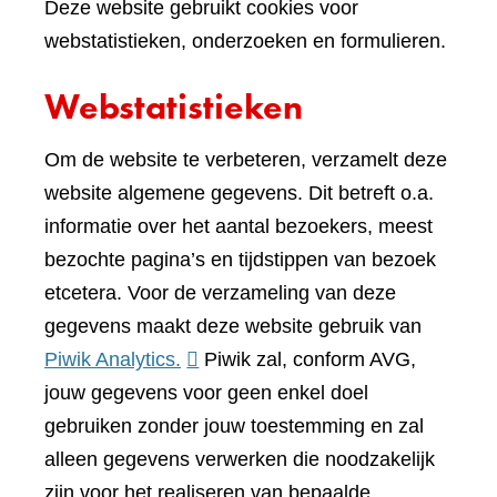
Deze website gebruikt cookies voor
webstatistieken, onderzoeken en formulieren.
Webstatistieken
Om de website te verbeteren, verzamelt deze
website algemene gegevens. Dit betreft o.a.
informatie over het aantal bezoekers, meest
bezochte pagina’s en tijdstippen van bezoek
etcetera. Voor de verzameling van deze
gegevens maakt deze website gebruik van
(verwijst
Piwik Analytics.
Piwik zal, conform AVG,
naar
jouw gegevens voor geen enkel doel
een
gebruiken zonder jouw toestemming en zal
andere
alleen gegevens verwerken die noodzakelijk
website)
zijn voor het realiseren van bepaalde