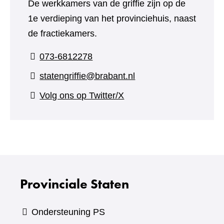
De werkkamers van de griffie zijn op de
1e verdieping van het provinciehuis, naast
de fractiekamers.
073-6812278
statengriffie@brabant.nl
(verwijst
Volg ons op Twitter/X
naar
een
andere
website)
Provinciale Staten
Ondersteuning PS