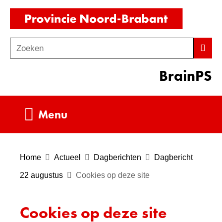
Ga
(naar
naar
homepag
de
Zoeken
Z
Zoek
inhoud
o
BrainPS
e
k
e
Uitklappen
Menu
n
Home
Actueel
Dagberichten
Dagbericht
22 augustus
Cookies op deze site
Cookies op deze site