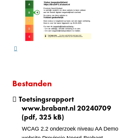
(verw
andere
naar
website)
een
ande
webs
Bestanden
Toetsingsrapport
www.brabant.nl 20240709
(pdf, 325 kB)
WCAG 2.2 onderzoek niveau AA Demo