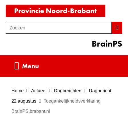
Ga
(naar
naar
homepag
de
Zoeken
Z
Zoek
inhoud
o
BrainPS
e
k
e
Uitklappen
Menu
n
Home
Actueel
Dagberichten
Dagbericht
22 augustus
Toegankelijkheidsverklaring
BrainPS.brabant.nl