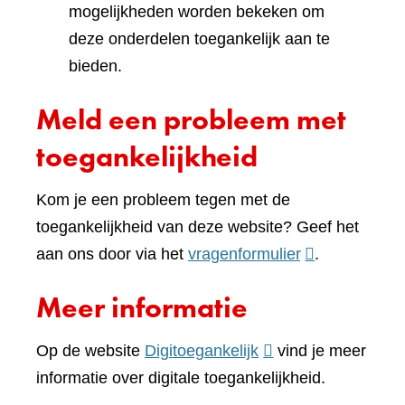
mogelijkheden worden bekeken om
deze onderdelen toegankelijk aan te
bieden.
Meld een probleem met
toegankelijkheid
Kom je een probleem tegen met de
toegankelijkheid van deze website? Geef het
(verwijst
aan ons door via het
vragenformulier
.
naar
Meer informatie
een
andere
(verwijst
Op de website
Digitoegankelijk
vind je meer
website)
naar
informatie over digitale toegankelijkheid.
een