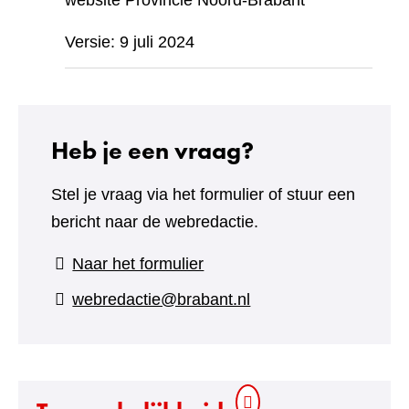
website Provincie Noord-Brabant
Versie: 9 juli 2024
Heb je een vraag?
Stel je vraag via het formulier of stuur een
bericht naar de webredactie.
(verwijst
Naar het formulier
naar
webredactie@brabant.nl
een
andere
website)