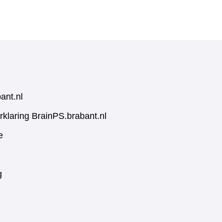
ant.nl
rklaring BrainPS.brabant.nl
e
g