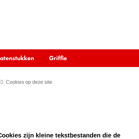
Ga
naar
e)
de
inhoud
tatenstukken
Griffie
Cookies op deze site
ookies zijn kleine tekstbestanden die de