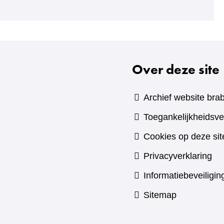
naar
een
andere
website)
Over deze site
Archief website brab
Toegankelijkheidsve
Cookies op deze sit
Privacyverklaring
Informatiebeveiligin
Sitemap