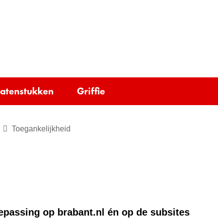
Ga
naar
e)
de
inhoud
tatenstukken
Griffie
Toegankelijkheid
oepassing op brabant.nl én op de subsites