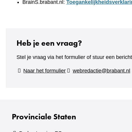
BrainS.brabant.nl:
Toegankelijkheidsverklari
Heb je een vraag?
Stel je vraag via het formulier of stuur een beric
(verwijst
Naar het formulier
webredactie@brabant.nl
naar
een
andere
website)
Provinciale Staten