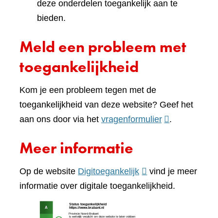
deze onderdelen toegankelijk aan te
bieden.
Meld een probleem met
toegankelijkheid
Kom je een probleem tegen met de
toegankelijkheid van deze website? Geef het
(verwijst
aan ons door via het
vragenformulier
.
naar
Meer informatie
een
andere
(verwijst
Op de website
Digitoegankelijk
vind je meer
website)
naar
informatie over digitale toegankelijkheid.
een
(verw
andere