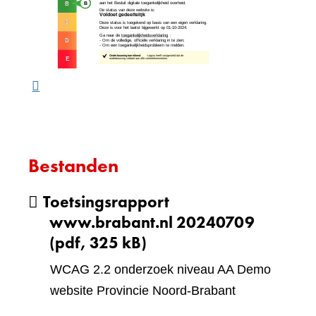
naar
website)
een
ande
webs
Bestanden
Toetsingsrapport
www.brabant.nl 20240709
(pdf, 325 kB)
WCAG 2.2 onderzoek niveau AA Demo
website Provincie Noord-Brabant