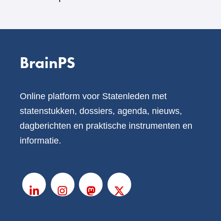
BrainPS
Online platform voor Statenleden met
statenstukken, dossiers, agenda, nieuws,
dagberichten en praktische instrumenten en
informatie.
V
o
LinkedIn
Instagram
Mastodon
X
l