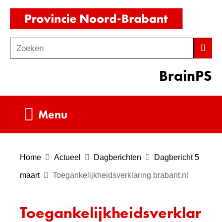
Ga
(naar
naar
homepag
de
Zoeken
Z
Zoek
inhoud
o
BrainPS
e
k
e
Uitklappen
Menu
n
Home
Actueel
Dagberichten
Dagbericht 5
maart
Toegankelijkheidsverklaring brabant.nl
Toegankelijkheidsverklar