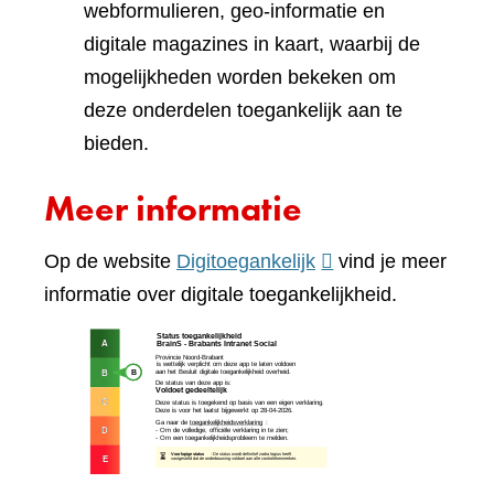
webformulieren, geo-informatie en
digitale magazines in kaart, waarbij de
mogelijkheden worden bekeken om
deze onderdelen toegankelijk aan te
bieden.
Meer informatie
(verwijst
Op de website
Digitoegankelijk
vind je meer
naar
informatie over digitale toegankelijkheid.
een
(verw
andere
naar
website)
een
ande
webs