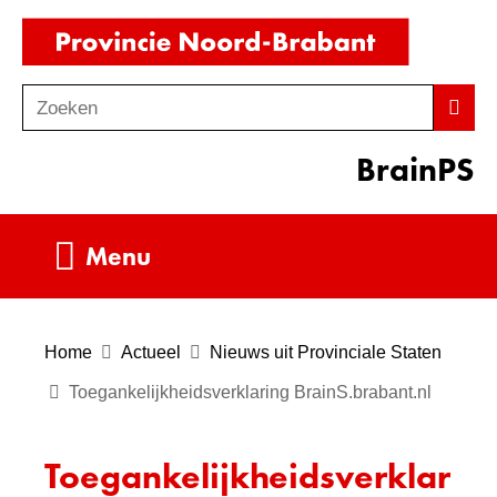
Ga
(naar
naar
homepag
de
Zoeken
Z
Zoek
inhoud
o
BrainPS
e
k
e
Uitklappen
Menu
n
Home
Actueel
Nieuws uit Provinciale Staten
Toegankelijkheidsverklaring BrainS.brabant.nl
Toegankelijkheidsverklar