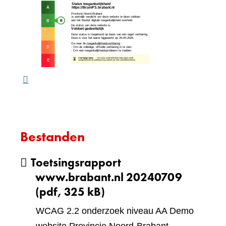
(verw
andere
naar
website)
een
ande
webs
Bestanden
Toetsingsrapport
www.brabant.nl 20240709
(pdf, 325 kB)
WCAG 2.2 onderzoek niveau AA Demo