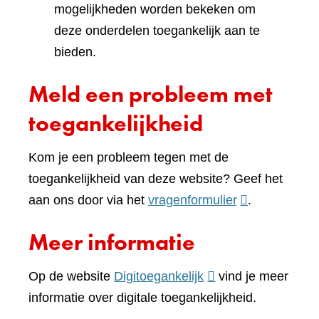
mogelijkheden worden bekeken om
deze onderdelen toegankelijk aan te
bieden.
Meld een probleem met
toegankelijkheid
Kom je een probleem tegen met de
toegankelijkheid van deze website? Geef het
(verwijst
aan ons door via het
vragenformulier
.
naar
Meer informatie
een
andere
(verwijst
Op de website
Digitoegankelijk
vind je meer
website)
naar
informatie over digitale toegankelijkheid.
een