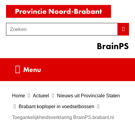
Ga
(naar
naar
homepag
de
Zoeken
Z
Zoek
inhoud
o
BrainPS
e
k
e
Uitklappen
Menu
n
Home
Actueel
Nieuws uit Provinciale Staten
Brabant koploper in voedselbossen
Toegankelijkheidsverklaring BrainPS.brabant.nl