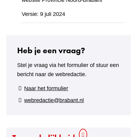
website Provincie Noord-Brabant
Versie: 9 juli 2024
Heb je een vraag?
Stel je vraag via het formulier of stuur een
bericht naar de webredactie.
(verwijst
Naar het formulier
naar
webredactie@brabant.nl
een
andere
website)