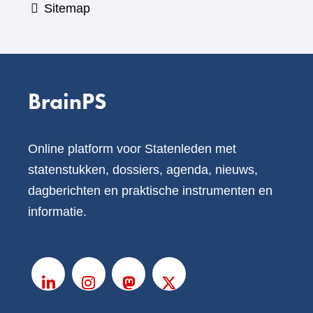
Sitemap
BrainPS
Online platform voor Statenleden met
statenstukken, dossiers, agenda, nieuws,
dagberichten en praktische instrumenten en
informatie.
V
o
LinkedIn
Instagram
Mastodon
X