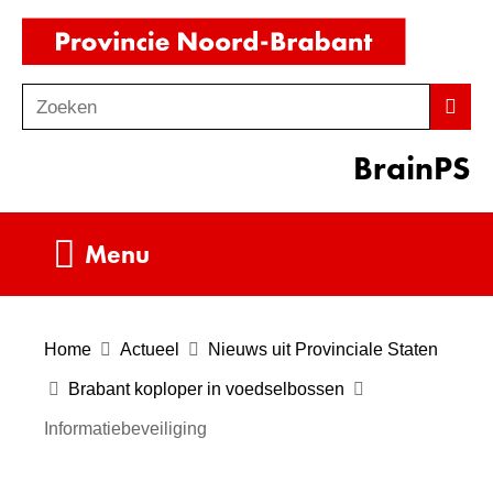
Ga
(naar
naar
homepag
de
Zoeken
Z
Zoek
inhoud
o
BrainPS
e
k
e
Uitklappen
Menu
n
Home
Actueel
Nieuws uit Provinciale Staten
Brabant koploper in voedselbossen
Informatiebeveiliging