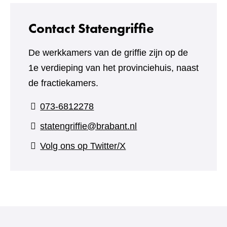
Contact Statengriffie
De werkkamers van de griffie zijn op de
1e verdieping van het provinciehuis, naast
de fractiekamers.
073-6812278
statengriffie@brabant.nl
(verwijst
Volg ons op Twitter/X
naar
een
andere
website)