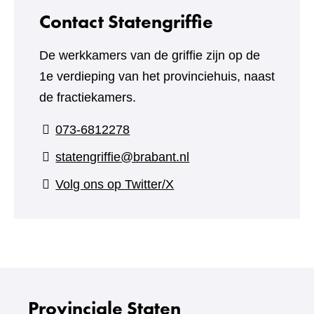
Contact Statengriffie
De werkkamers van de griffie zijn op de
1e verdieping van het provinciehuis, naast
de fractiekamers.
073-6812278
statengriffie@brabant.nl
(verwijst
Volg ons op Twitter/X
naar
een
andere
website)
Provinciale Staten