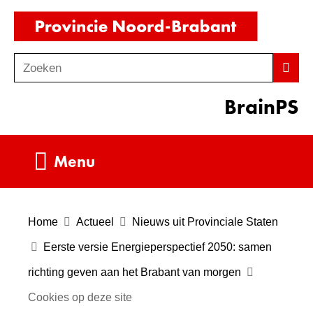
Ga
(naar
naar
homepag
de
Zoeken
Z
Zoek
inhoud
o
BrainPS
e
k
e
Uitklappen
Menu
n
Home
Actueel
Nieuws uit Provinciale Staten
Eerste versie Energieperspectief 2050: samen
richting geven aan het Brabant van morgen
Cookies op deze site