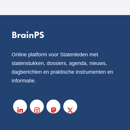
BrainPS
Online platform voor Statenleden met
statenstukken, dossiers, agenda, nieuws,
dagberichten en praktische instrumenten en
informatie.
V
o
LinkedIn
Instagram
Mastodon
X
l