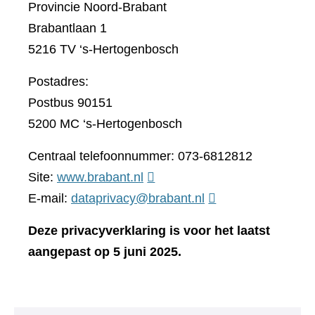
Provincie Noord-Brabant
Brabantlaan 1
5216 TV ‘s-Hertogenbosch
Postadres:
Postbus 90151
5200 MC ‘s-Hertogenbosch
Centraal telefoonnummer: 073-6812812
(verwijst
Site:
www.brabant.nl
naar
E-mail:
dataprivacy@brabant.nl
een
Deze privacyverklaring is voor het laatst
andere
aangepast op 5 juni 2025.
website)