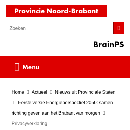
Ga
(naar
naar
homepag
de
Zoeken
Z
Zoek
inhoud
o
BrainPS
e
k
e
Uitklappen
Menu
n
Home
Actueel
Nieuws uit Provinciale Staten
Eerste versie Energieperspectief 2050: samen
richting geven aan het Brabant van morgen
Privacyverklaring