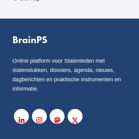
BrainPS
Online platform voor Statenleden met
statenstukken, dossiers, agenda, nieuws,
dagberichten en praktische instrumenten en
informatie.
V
o
LinkedIn
Instagram
Mastodon
X
l