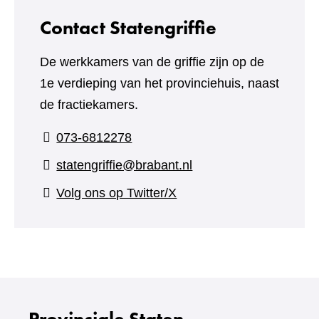
Contact Statengriffie
De werkkamers van de griffie zijn op de
1e verdieping van het provinciehuis, naast
de fractiekamers.
073-6812278
statengriffie@brabant.nl
(verwijst
Volg ons op Twitter/X
naar
een
andere
website)
Provinciale Staten