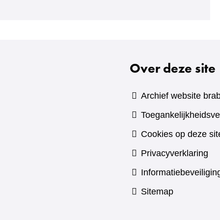
naar
een
andere
website)
Over deze site
Archief website brab
Toegankelijkheidsve
Cookies op deze sit
Privacyverklaring
Informatiebeveiligin
Sitemap