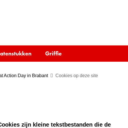
Ga
naar
e)
de
inhoud
tatenstukken
Griffie
t Action Day in Brabant
Cookies op deze site
ookies zijn kleine tekstbestanden die de