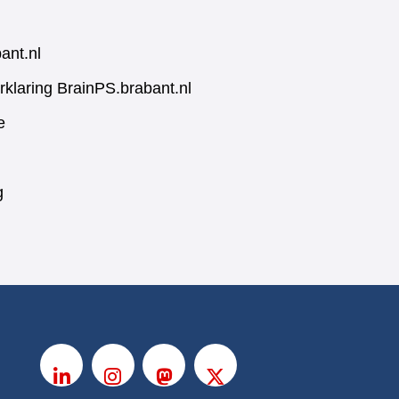
ant.nl
rklaring BrainPS.brabant.nl
e
g
V
o