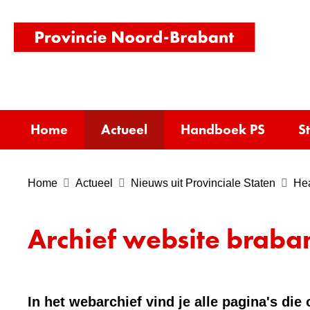
(naar
homepag
Home
Actueel
Handboek PS
S
Home
Actueel
Nieuws uit Provinciale Staten
Hea
Archief website braban
In het webarchief vind je alle pagina's di