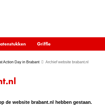
Ga
naar
e)
de
inhoud
tatenstukken
Griffie
t Action Day in Brabant
Archief website brabant.nl
t.nl
e op de website brabant.nl hebben gestaan.