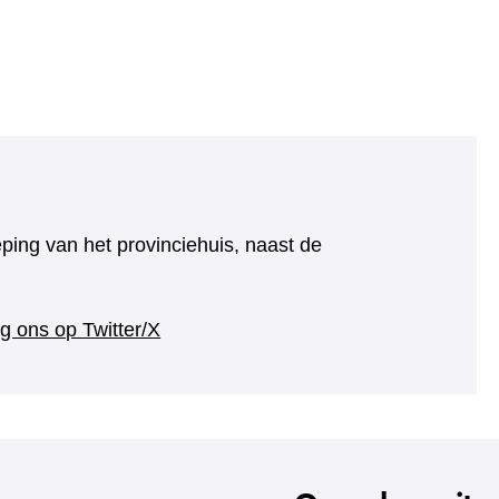
eping van het provinciehuis, naast de
(verwijst
g ons op Twitter/X
naar
een
andere
website)