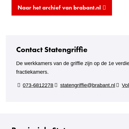
(verwijst
Naar het archief van brabant.nl
naar
een
andere
website)
Contact Statengriffie
De werkkamers van de griffie zijn op de 1e verdi
fractiekamers.
073-6812278
statengriffie@brabant.nl
Vol