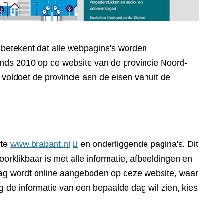
t betekent dat alle webpagina's worden
sinds 2010 op de website van de provincie Noord-
voldoet de provincie aan de eisen vanuit de
(verwijst
ite
www.brabant.nl
en onderliggende pagina's. Dit
naar
orklikbaar is met alle informatie, afbeeldingen en
een
dag wordt online aangeboden op deze website, waar
andere
g de informatie van een bepaalde dag wil zien, kies
website)