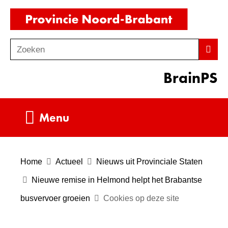
Ga
(naar
naar
homepag
de
Zoeken
Z
Zoek
inhoud
o
BrainPS
e
k
e
Uitklappen
Menu
n
Home
Actueel
Nieuws uit Provinciale Staten
Nieuwe remise in Helmond helpt het Brabantse
busvervoer groeien
Cookies op deze site