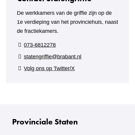
De werkkamers van de griffie zijn op de
1e verdieping van het provinciehuis, naast
de fractiekamers.
073-6812278
statengriffie@brabant.nl
(verwijst
Volg ons op Twitter/X
naar
een
andere
website)
Provinciale Staten