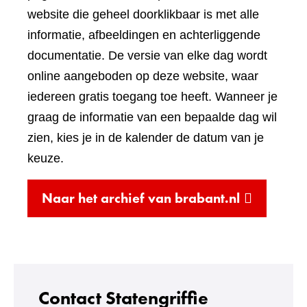
een
website die geheel doorklikbaar is met alle
andere
informatie, afbeeldingen en achterliggende
website)
documentatie. De versie van elke dag wordt
online aangeboden op deze website, waar
iedereen gratis toegang toe heeft. Wanneer je
graag de informatie van een bepaalde dag wil
zien, kies je in de kalender de datum van je
keuze.
(verwijst
Naar het archief van brabant.nl
naar
een
andere
website)
Contact Statengriffie