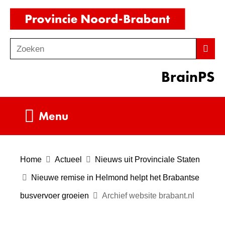
Ga
(naar
naar
homepag
de
Zoeken
Z
Zoek
inhoud
o
BrainPS
e
k
e
Uitklappen
Menu
n
Home
Actueel
Nieuws uit Provinciale Staten
Nieuwe remise in Helmond helpt het Brabantse
busvervoer groeien
Archief website brabant.nl