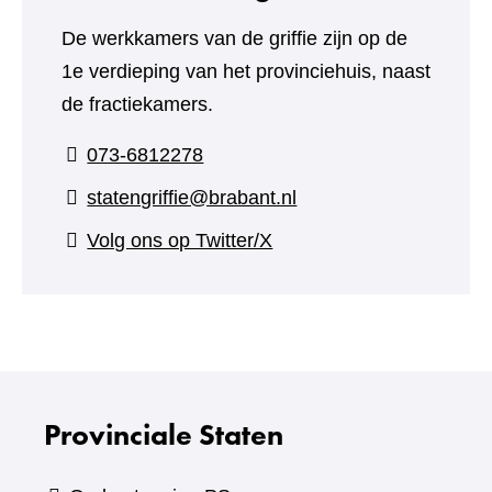
De werkkamers van de griffie zijn op de
1e verdieping van het provinciehuis, naast
de fractiekamers.
073-6812278
statengriffie@brabant.nl
(verwijst
Volg ons op Twitter/X
naar
een
andere
website)
Provinciale Staten