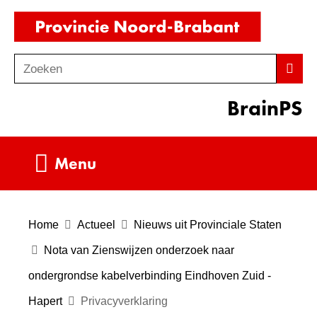
Ga
(naar
naar
homepag
de
Zoeken
Z
Zoek
inhoud
o
BrainPS
e
k
e
Uitklappen
Menu
n
Home
Actueel
Nieuws uit Provinciale Staten
Nota van Zienswijzen onderzoek naar
ondergrondse kabelverbinding Eindhoven Zuid -
Hapert
Privacyverklaring