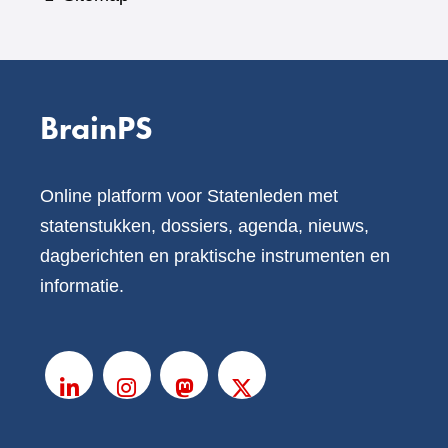
BrainPS
Online platform voor Statenleden met
statenstukken, dossiers, agenda, nieuws,
dagberichten en praktische instrumenten en
informatie.
V
o
LinkedIn
Instagram
Mastodon
X
l