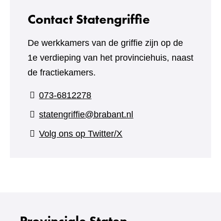
Contact Statengriffie
De werkkamers van de griffie zijn op de
1e verdieping van het provinciehuis, naast
de fractiekamers.
073-6812278
statengriffie@brabant.nl
(verwijst
Volg ons op Twitter/X
naar
een
andere
website)
Provinciale Staten