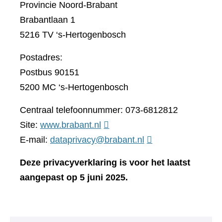
Provincie Noord-Brabant
Brabantlaan 1
5216 TV ‘s-Hertogenbosch
Postadres:
Postbus 90151
5200 MC ‘s-Hertogenbosch
Centraal telefoonnummer: 073-6812812
(verwijst
Site:
www.brabant.nl
naar
E-mail:
dataprivacy@brabant.nl
een
Deze privacyverklaring is voor het laatst
andere
aangepast op 5 juni 2025.
website)