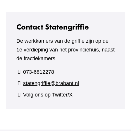
Contact Statengriffie
De werkkamers van de griffie zijn op de
1e verdieping van het provinciehuis, naast
de fractiekamers.
073-6812278
statengriffie@brabant.nl
(verwijst
Volg ons op Twitter/X
naar
een
andere
website)