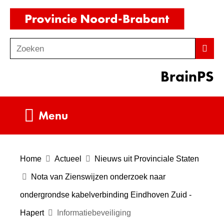
Ga
(naar
naar
homepag
de
Zoeken
Z
Zoek
inhoud
o
BrainPS
e
k
e
Uitklappen
Menu
n
Home
Actueel
Nieuws uit Provinciale Staten
Nota van Zienswijzen onderzoek naar
ondergrondse kabelverbinding Eindhoven Zuid -
Hapert
Informatiebeveiliging