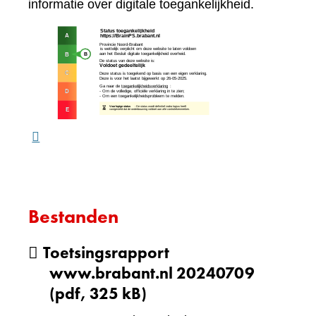
naar
informatie over digitale toegankelijkheid.
een
(verw
andere
naar
website)
een
ande
webs
Bestanden
Toetsingsrapport
www.brabant.nl 20240709
(pdf, 325 kB)