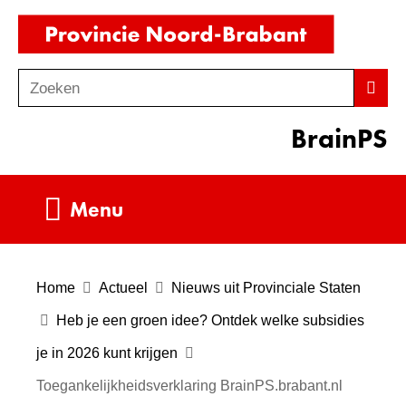
Ga
(naar
naar
homepag
de
Zoeken
Z
Zoek
inhoud
o
BrainPS
e
k
e
Uitklappen
Menu
n
Home
Actueel
Nieuws uit Provinciale Staten
Heb je een groen idee? Ontdek welke subsidies
je in 2026 kunt krijgen
Toegankelijkheidsverklaring BrainPS.brabant.nl