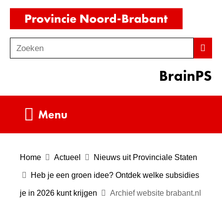
Ga
(naar
naar
homepag
de
Zoeken
Z
Zoek
inhoud
o
BrainPS
e
k
e
Uitklappen
Menu
n
Home
Actueel
Nieuws uit Provinciale Staten
Heb je een groen idee? Ontdek welke subsidies
je in 2026 kunt krijgen
Archief website brabant.nl