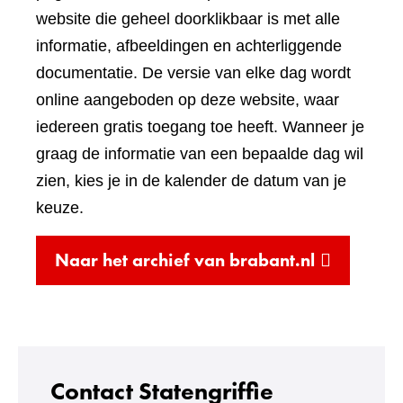
een
website die geheel doorklikbaar is met alle
andere
informatie, afbeeldingen en achterliggende
website)
documentatie. De versie van elke dag wordt
online aangeboden op deze website, waar
iedereen gratis toegang toe heeft. Wanneer je
graag de informatie van een bepaalde dag wil
zien, kies je in de kalender de datum van je
keuze.
(verwijst
Naar het archief van brabant.nl
naar
een
andere
website)
Contact Statengriffie