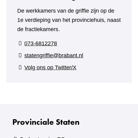
De werkkamers van de griffie zijn op de
1e verdieping van het provinciehuis, naast
de fractiekamers.
073-6812278
statengriffie@brabant.nl
(verwijst
Volg ons op Twitter/X
naar
een
andere
website)
Provinciale Staten