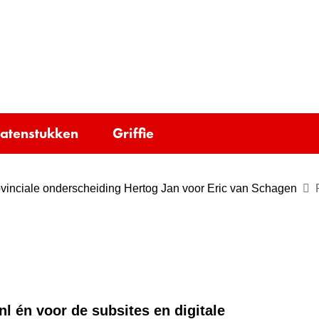
Ga
naar
e)
de
inhoud
tatenstukken
Griffie
vinciale onderscheiding Hertog Jan voor Eric van Schagen
nl én voor de subsites en digitale