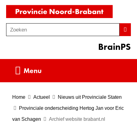
Ga
(naar
naar
homepag
de
Zoeken
Z
Zoek
inhoud
o
BrainPS
e
k
e
Uitklappen
Menu
n
Home
Actueel
Nieuws uit Provinciale Staten
Provinciale onderscheiding Hertog Jan voor Eric
van Schagen
Archief website brabant.nl