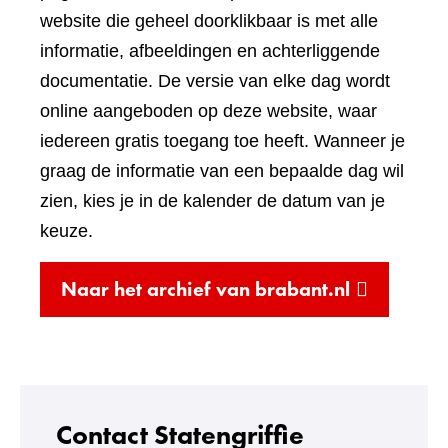
een
website die geheel doorklikbaar is met alle
andere
informatie, afbeeldingen en achterliggende
website)
documentatie. De versie van elke dag wordt
online aangeboden op deze website, waar
iedereen gratis toegang toe heeft. Wanneer je
graag de informatie van een bepaalde dag wil
zien, kies je in de kalender de datum van je
keuze.
(verwijst
Naar het archief van brabant.nl
naar
een
andere
website)
Contact Statengriffie