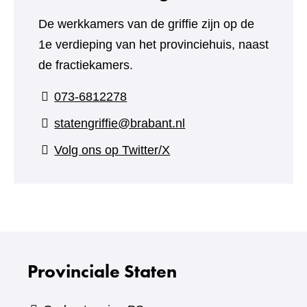
De werkkamers van de griffie zijn op de
1e verdieping van het provinciehuis, naast
de fractiekamers.
073-6812278
statengriffie@brabant.nl
(verwijst
Volg ons op Twitter/X
naar
een
andere
website)
Provinciale Staten