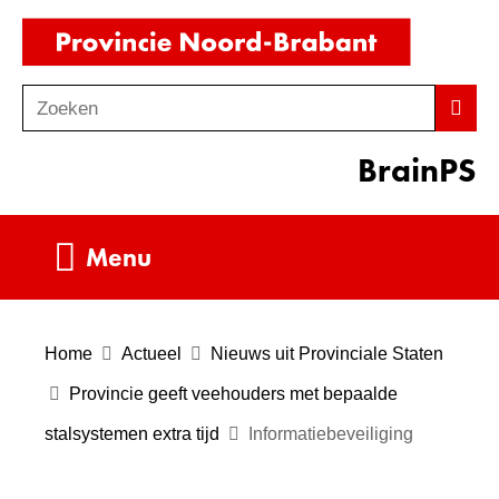
Ga
(naar
naar
homepag
de
Zoeken
Z
Zoek
inhoud
o
BrainPS
e
k
e
Uitklappen
Menu
n
Home
Actueel
Nieuws uit Provinciale Staten
Provincie geeft veehouders met bepaalde
stalsystemen extra tijd
Informatiebeveiliging