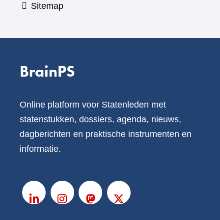
Sitemap
BrainPS
Online platform voor Statenleden met
statenstukken, dossiers, agenda, nieuws,
dagberichten en praktische instrumenten en
informatie.
V
o
LinkedIn
Instagram
Mastodon
X