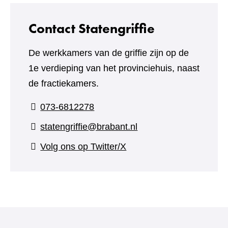
Contact Statengriffie
De werkkamers van de griffie zijn op de
1e verdieping van het provinciehuis, naast
de fractiekamers.
073-6812278
statengriffie@brabant.nl
(verwijst
Volg ons op Twitter/X
naar
een
andere
website)