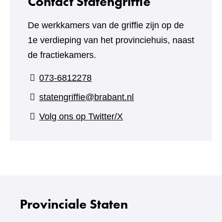
Contact Statengriffie
De werkkamers van de griffie zijn op de
1e verdieping van het provinciehuis, naast
de fractiekamers.
073-6812278
statengriffie@brabant.nl
(verwijst
Volg ons op Twitter/X
naar
een
andere
website)
Provinciale Staten