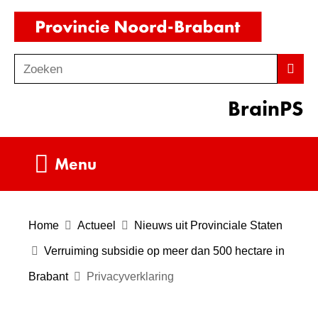
Ga
(naar
naar
homepag
de
Zoeken
Z
Zoek
inhoud
o
BrainPS
e
k
e
Uitklappen
Menu
n
Home
Actueel
Nieuws uit Provinciale Staten
Verruiming subsidie op meer dan 500 hectare in
Brabant
Privacyverklaring