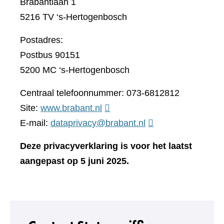
Brabantlaan 1
5216 TV ‘s-Hertogenbosch
Postadres:
Postbus 90151
5200 MC ‘s-Hertogenbosch
Centraal telefoonnummer: 073-6812812
(verwijst
Site:
www.brabant.nl
naar
E-mail:
dataprivacy@brabant.nl
een
Deze privacyverklaring is voor het laatst
andere
aangepast op 5 juni 2025.
website)