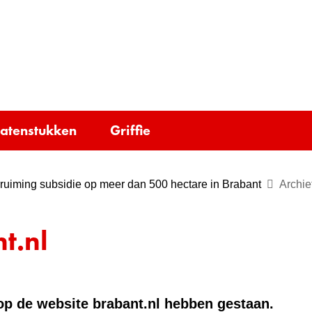
Ga
naar
e)
de
inhoud
tatenstukken
Griffie
ruiming subsidie op meer dan 500 hectare in Brabant
Archie
t.nl
e op de website brabant.nl hebben gestaan.