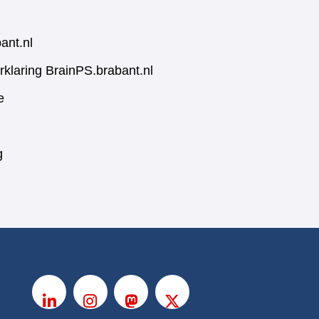
ant.nl
rklaring BrainPS.brabant.nl
e
g
V
o