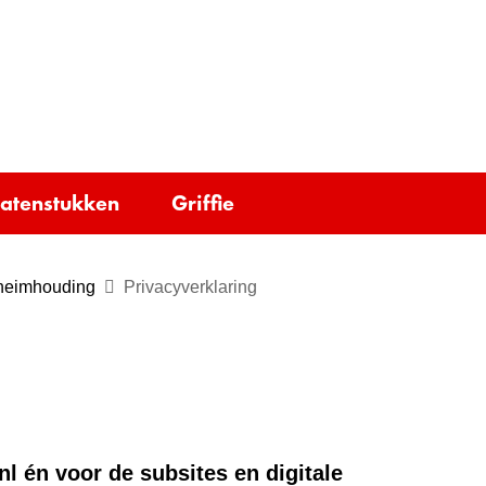
Ga
naar
e)
de
inhoud
tatenstukken
Griffie
eheimhouding
Privacyverklaring
nl én voor de subsites en digitale