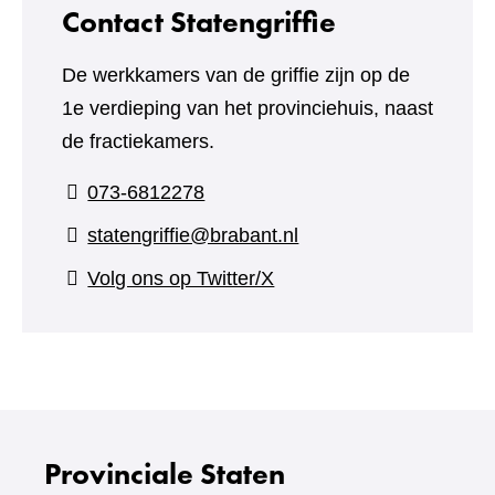
Contact Statengriffie
De werkkamers van de griffie zijn op de
1e verdieping van het provinciehuis, naast
de fractiekamers.
073-6812278
statengriffie@brabant.nl
(verwijst
Volg ons op Twitter/X
naar
een
andere
website)
Provinciale Staten