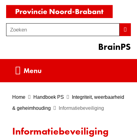
Ga
(naar
naar
homepag
de
Zoeken
Z
Zoek
inhoud
o
BrainPS
e
k
e
Uitklappen
Menu
n
Home
Handboek PS
Integriteit, weerbaarheid
& geheimhouding
Informatiebeveiliging
Informatiebeveiliging