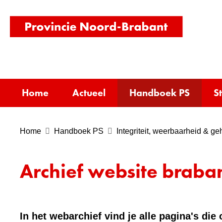
(naar
homepag
Home
Actueel
Handboek PS
S
Home
Handboek PS
Integriteit, weerbaarheid & g
Archief website braban
In het webarchief vind je alle pagina's di