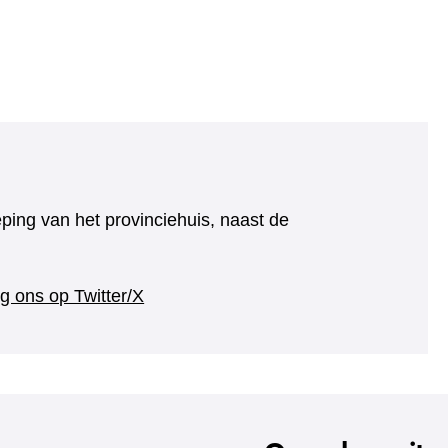
eping van het provinciehuis, naast de
(verwijst
g ons op Twitter/X
naar
een
andere
website)