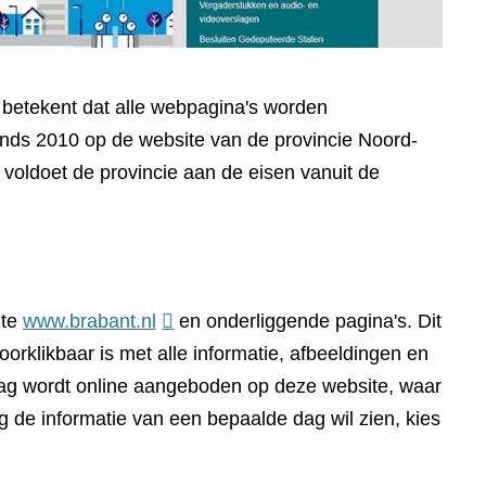
t betekent dat alle webpagina's worden
sinds 2010 op de website van de provincie Noord-
voldoet de provincie aan de eisen vanuit de
(verwijst
ite
www.brabant.nl
en onderliggende pagina's. Dit
naar
orklikbaar is met alle informatie, afbeeldingen en
een
dag wordt online aangeboden op deze website, waar
andere
g de informatie van een bepaalde dag wil zien, kies
website)