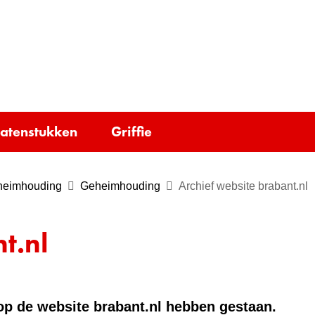
Ga
naar
e)
de
inhoud
tatenstukken
Griffie
eheimhouding
Geheimhouding
Archief website brabant.nl
t.nl
e op de website brabant.nl hebben gestaan.