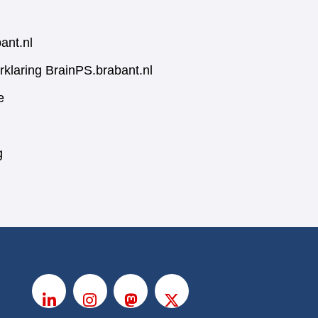
ant.nl
rklaring BrainPS.brabant.nl
e
g
V
o