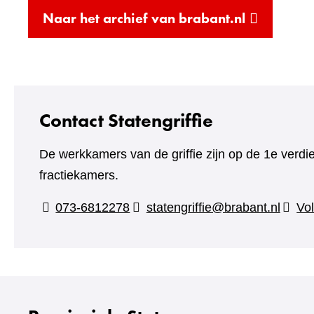
(verwijst
Naar het archief van brabant.nl
naar
een
andere
website)
Contact Statengriffie
De werkkamers van de griffie zijn op de 1e verdi
fractiekamers.
073-6812278
statengriffie@brabant.nl
Vol