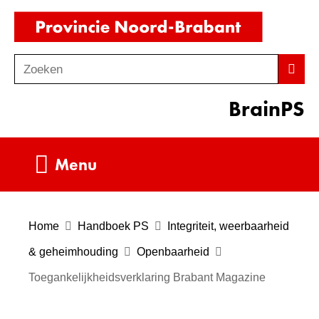
Ga
(naar
naar
homepag
de
Zoeken
Z
Zoek
inhoud
o
BrainPS
e
k
e
Uitklappen
Menu
n
Home
Handboek PS
Integriteit, weerbaarheid
& geheimhouding
Openbaarheid
Toegankelijkheidsverklaring Brabant Magazine