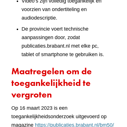
Video’s zijn volledig toegankelijk en
voorzien van ondertiteling en
audiodescriptie.
De provincie voert technische
aanpassingen door, zodat
publicaties.brabant.nl met elke pc,
tablet of smartphone te gebruiken is.
Maatregelen om de
toegankelijkheid te
vergroten
Op 16 maart 2023 is een
toegankelijkheidsonderzoek uitgevoerd op
(verwi
magazine
https://publicaties.brabant.nl/bm50/