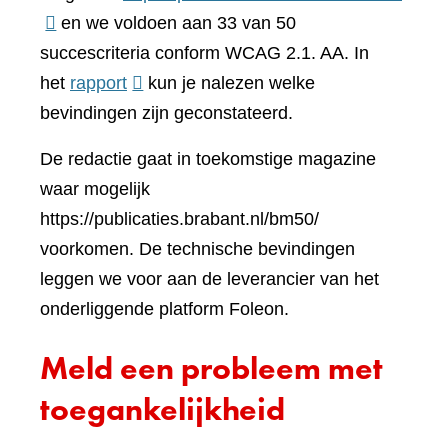
naar
en we voldoen aan 33 van 50
een
succescriteria conform WCAG 2.1. AA. In
(verwijst
ander
het
rapport
kun je nalezen welke
naar
websi
bevindingen zijn geconstateerd.
een
De redactie gaat in toekomstige magazine
andere
waar mogelijk
website)
https://publicaties.brabant.nl/bm50/
voorkomen. De technische bevindingen
leggen we voor aan de leverancier van het
onderliggende platform Foleon.
Meld een probleem met
toegankelijkheid