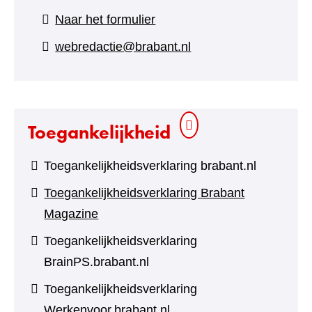
(verwijst
Naar het formulier
naar
webredactie@brabant.nl
een
andere
website)
Toegankelijkheid
Toegankelijkheidsverklaring brabant.nl
Toegankelijkheidsverklaring Brabant
Magazine
Toegankelijkheidsverklaring
BrainPS.brabant.nl
Toegankelijkheidsverklaring
Werkenvoor.brabant.nl