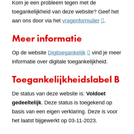
Kom je een probleem tegen met de
toegankelijkheid van deze website? Geef het
(verwijst
aan ons door via het
vragenformulier
.
naar
Meer informatie
een
andere
(verwijst
Op de website
Digitoegankelijk
vind je meer
website)
naar
informatie over digitale toegankelijkheid.
een
Toegankelijkheidslabel B
andere
website)
De status van deze website is:
Voldoet
gedeeltelijk
. Deze status is toegekend op
basis van een eigen verklaring. Deze is voor
het laatst bijgewerkt op 03-11-2023.