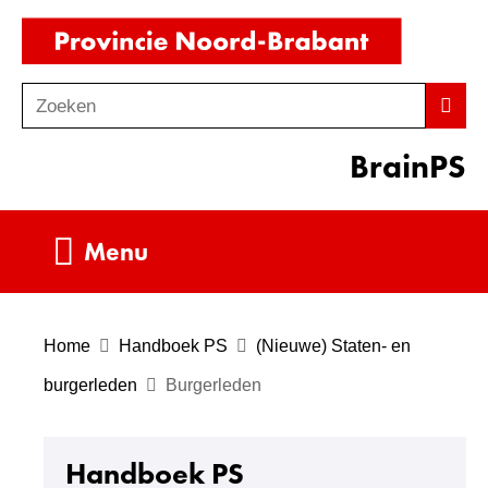
Ga
(naar
naar
homepag
de
Zoeken
Z
Zoek
inhoud
o
BrainPS
e
k
e
Uitklappen
Menu
n
Home
Handboek PS
(Nieuwe) Staten- en
burgerleden
Burgerleden
Handboek PS