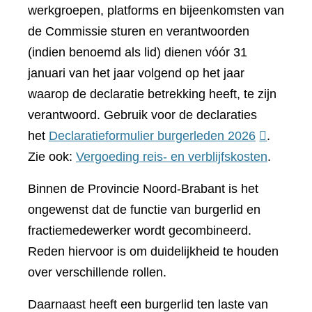
werkgroepen, platforms en bijeenkomsten van
de Commissie sturen en verantwoorden
(indien benoemd als lid) dienen vóór 31
januari van het jaar volgend op het jaar
waarop de declaratie betrekking heeft, te zijn
verantwoord. Gebruik voor de declaraties
(verwijst
het
Declaratieformulier burgerleden 2026
.
naar
Zie ook:
Vergoeding reis- en verblijfskosten
.
een
Binnen de Provincie Noord-Brabant is het
andere
ongewenst dat de functie van burgerlid en
website)
fractiemedewerker wordt gecombineerd.
Reden hiervoor is om duidelijkheid te houden
over verschillende rollen.
Daarnaast heeft een burgerlid ten laste van