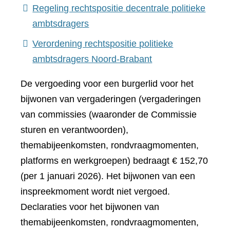
naar
Regeling rechtspositie decentrale politieke
een
(verwijst
ambtsdragers
andere
naar
Verordening rechtspositie politieke
website)
een
(verwijst
ambtsdragers Noord-Brabant
andere
naar
De vergoeding voor een burgerlid voor het
website)
een
bijwonen van vergaderingen (vergaderingen
andere
van commissies (waaronder de Commissie
website)
sturen en verantwoorden),
themabijeenkomsten, rondvraagmomenten,
platforms en werkgroepen) bedraagt € 152,70
(per 1 januari 2026). Het bijwonen van een
inspreekmoment wordt niet vergoed.
Declaraties voor het bijwonen van
themabijeenkomsten, rondvraagmomenten,