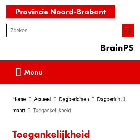
Ga
(naar
naar
homepag
de
Zoeken
Z
Zoek
inhoud
o
BrainPS
e
k
e
Uitklappen
Menu
n
Home
Actueel
Dagberichten
Dagbericht 1
maart
Toegankelijkheid
Toegankelijkheid