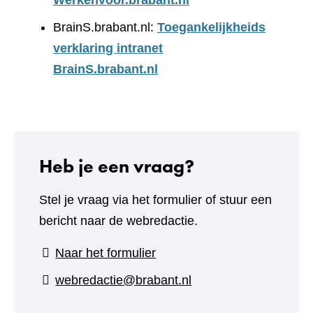
Werkenvoor.brabant.nl
BrainS.brabant.nl:
Toegankelijkheids
verklaring intranet
BrainS.brabant.nl
Heb je een vraag?
Stel je vraag via het formulier of stuur een
bericht naar de webredactie.
(verwijst
Naar het formulier
naar
webredactie@brabant.nl
een