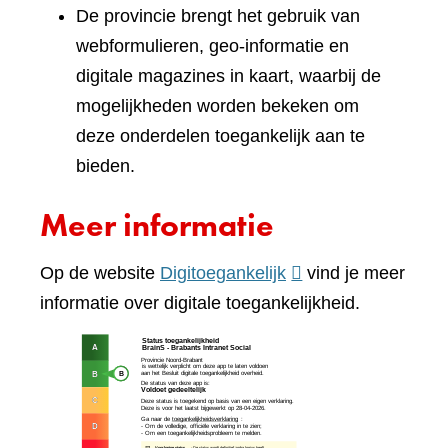
De provincie brengt het gebruik van
webformulieren, geo-informatie en
digitale magazines in kaart, waarbij de
mogelijkheden worden bekeken om
deze onderdelen toegankelijk aan te
bieden.
Meer informatie
(verwijst
Op de website
Digitoegankelijk
vind je meer
naar
informatie over digitale toegankelijkheid.
een
(verw
andere
naar
website)
een
ande