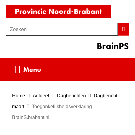
Ga
(naar
naar
homepag
de
Zoeken
Z
Zoek
inhoud
o
BrainPS
e
k
e
Uitklappen
Menu
n
Home
Actueel
Dagberichten
Dagbericht 1
maart
Toegankelijkheidsverklaring
BrainS.brabant.nl