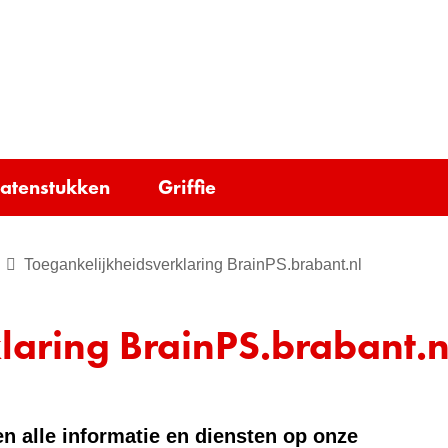
Ga
naar
e)
de
inhoud
tatenstukken
Griffie
Toegankelijkheidsverklaring BrainPS.brabant.nl
laring BrainPS.brabant.n
n alle informatie en diensten op onze