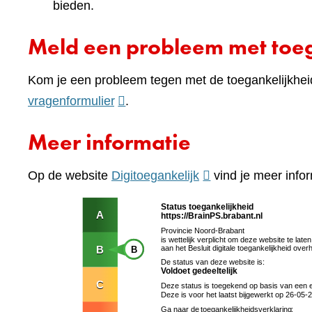
bieden.
Meld een probleem met toeg
Kom je een probleem tegen met de toegankelijkhei
(verwijst
vragenformulier
.
naar
Meer informatie
een
andere
(verwijst
Op de website
Digitoegankelijk
vind je meer infor
website)
naar
een
andere
website)