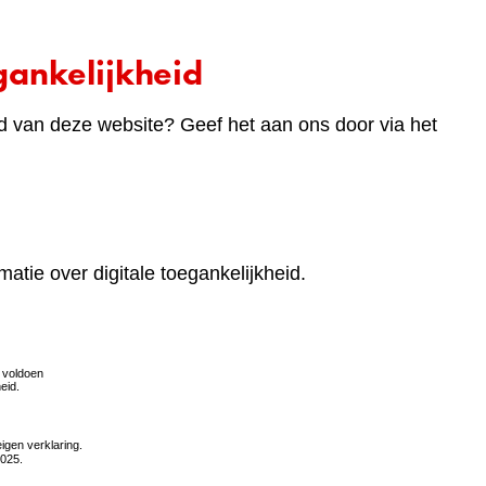
ankelijkheid
d van deze website? Geef het aan ons door via het
matie over digitale toegankelijkheid.
(verwijst
naar
een
andere
website)