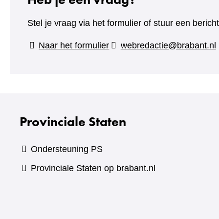
Stel je vraag via het formulier of stuur een beric
(verwijst
Naar het formulier
webredactie@brabant.nl
naar
een
andere
website)
Provinciale Staten
Ondersteuning PS
Provinciale Staten op brabant.nl