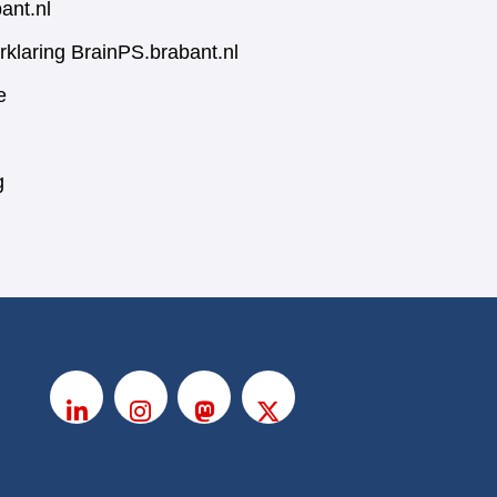
ant.nl
rklaring BrainPS.brabant.nl
e
g
V
o
LinkedIn
Instagram
Mastodon
X
l