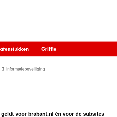
Ga
naar
e)
de
inhoud
tatenstukken
Griffie
Informatiebeveiliging
 geldt voor brabant.nl én voor de subsites