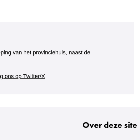
eping van het provinciehuis, naast de
(verwijst
g ons op Twitter/X
naar
een
andere
website)
Over deze site