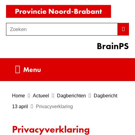
Ga
(naar
naar
homepag
de
Zoeken
Z
Zoek
inhoud
o
BrainPS
e
k
e
Uitklappen
Menu
n
Home
Actueel
Dagberichten
Dagbericht
13 april
Privacyverklaring
Privacyverklaring