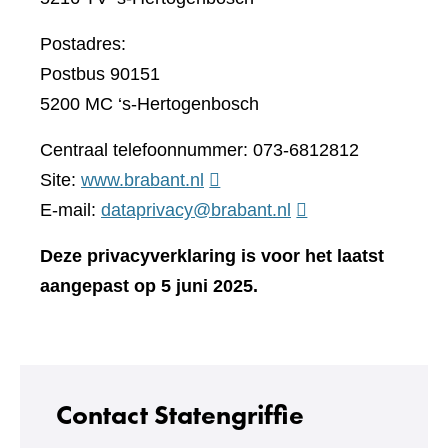
Postadres:
Postbus 90151
5200 MC ‘s-Hertogenbosch
Centraal telefoonnummer: 073-6812812
(verwijst
Site:
www.brabant.nl
naar
E-mail:
dataprivacy@brabant.nl
een
Deze privacyverklaring is voor het laatst
andere
aangepast op 5 juni 2025.
website)
Contact Statengriffie