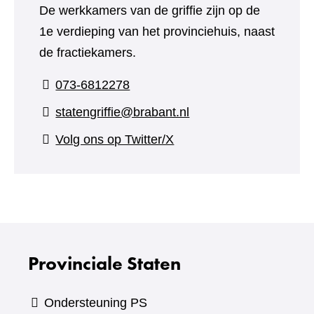
De werkkamers van de griffie zijn op de
1e verdieping van het provinciehuis, naast
de fractiekamers.
073-6812278
statengriffie@brabant.nl
(verwijst
Volg ons op Twitter/X
naar
een
andere
website)
Provinciale Staten
Ondersteuning PS