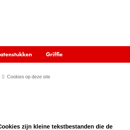
Ga
naar
e)
de
inhoud
tatenstukken
Griffie
Cookies op deze site
ookies zijn kleine tekstbestanden die de