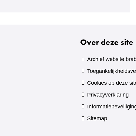
naar
een
andere
website)
Over deze site
Archief website brab
Toegankelijkheidsve
Cookies op deze sit
Privacyverklaring
Informatiebeveiligin
Sitemap