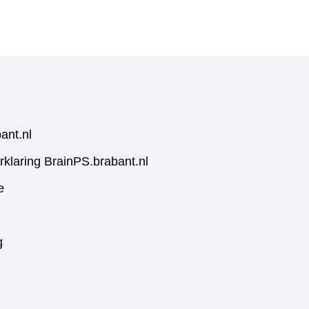
ant.nl
rklaring BrainPS.brabant.nl
e
g