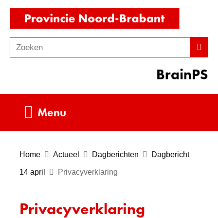
Ga
(naar
naar
homepag
de
Zoeken
Z
Zoek
inhoud
o
BrainPS
e
k
e
Uitklappen
Menu
n
Home
Actueel
Dagberichten
Dagbericht
14 april
Privacyverklaring
Privacyverklaring