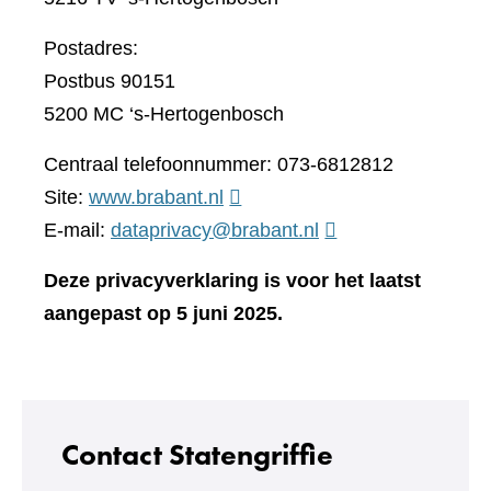
Postadres:
Postbus 90151
5200 MC ‘s-Hertogenbosch
Centraal telefoonnummer: 073-6812812
(verwijst
Site:
www.brabant.nl
naar
E-mail:
dataprivacy@brabant.nl
een
Deze privacyverklaring is voor het laatst
andere
aangepast op 5 juni 2025.
website)
Contact Statengriffie