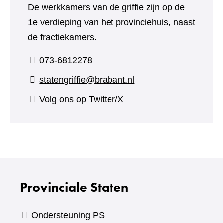
De werkkamers van de griffie zijn op de
1e verdieping van het provinciehuis, naast
de fractiekamers.
073-6812278
statengriffie@brabant.nl
(verwijst
Volg ons op Twitter/X
naar
een
andere
website)
Provinciale Staten
Ondersteuning PS