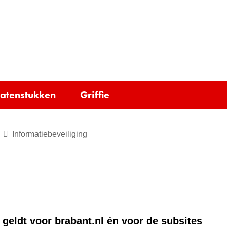
Ga
naar
e)
de
inhoud
tatenstukken
Griffie
Informatiebeveiliging
 geldt voor brabant.nl én voor de subsites