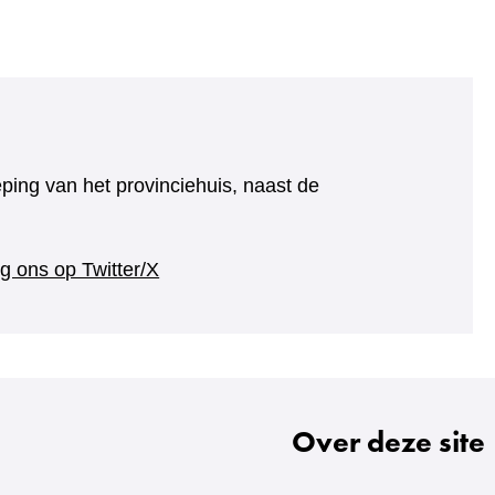
eping van het provinciehuis, naast de
(verwijst
g ons op Twitter/X
naar
een
andere
website)
Over deze site