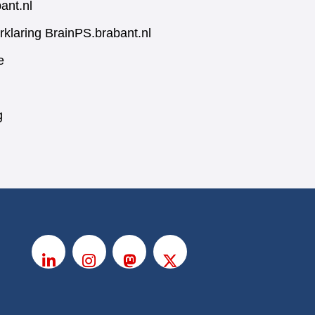
ant.nl
rklaring BrainPS.brabant.nl
e
g
V
o
LinkedIn
Instagram
Mastodon
X
l